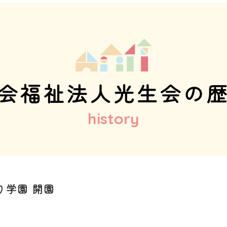
会福祉法人光生会の
history
り学園 開園